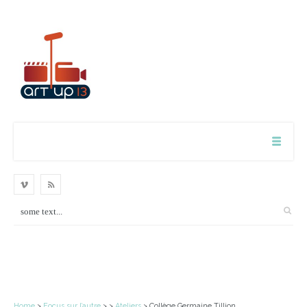
Home
>
Focus sur l’autre
> >
Ateliers
> Collège Germaine Tillion