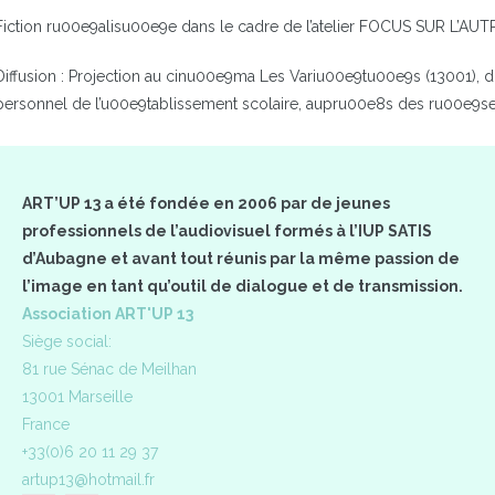
Fiction ru00e9alisu00e9e dans le cadre de l’atelier FOCUS SUR L’AUT
Diffusion : Projection au cinu00e9ma Les Variu00e9tu00e9s (13001), d
personnel de l’u00e9tablissement scolaire, aupru00e8s des ru00e9sea
ART’UP 13 a été fondée en 2006 par de jeunes
professionnels de l’audiovisuel formés à l’IUP SATIS
d’Aubagne et avant tout réunis par la même passion de
l’image en tant qu’outil de dialogue et de transmission.
Association ART'UP 13
Siège social:
81 rue Sénac de Meilhan
13001 Marseille
France
+33(0)6 20 11 29 37
artup13@hotmail.fr