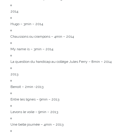
2014
Hugo – 3min – 2014
Chaussons ou crampons – 4min – 2014
My name is – 3min – 2014
La question du handicap au collège Jules Ferry – 8min – 2014
2013
Benoit – 2min -2013
Entre les lignes – 9min – 2013
Levons le voile – 9min – 2013
Une belle journée – 4min – 2013