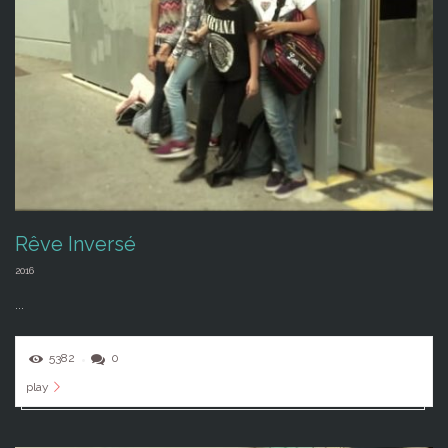
Rêve Inversé
2016
...
5382
0
play