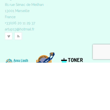
81 rue Sénac de Meilhan
13001 Marseille
France
+33(0)6 20 11 29 37
artup13@hotmail.fr