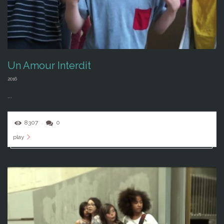
Un Amour Interdit
2016
...
8307
0
play