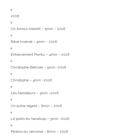
2016
Un Amour Interdit – 5min – 2016
Rêve Inversé – 4min – 2016
Entrainement Pointu – 4min – 2016
Christophe-Betisier – 5min -2016
Christophe – 4min -2016
Les harceleurs – 3min -2016
Un autre regard – 6min – 2016
Le poids du handicap – 5min -2016
Parlons du sexisme – 8min – 2016