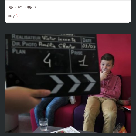
4821
0
play