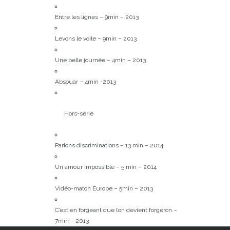
Entre les lignes – 9min – 2013
Levons le voile – 9min – 2013
Une belle journée – 4min – 2013
Absouar – 4min -2013
Hors-série
Parlons discriminations – 13 min – 2014
Un amour impossible – 5 min – 2014
Vidéo-maton Europe – 5min – 2013
C’est en forgeant que l’on devient forgeron –
7min – 2013