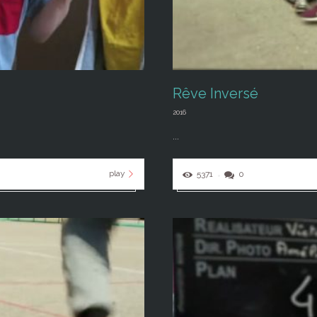
Rêve Inversé
2016
...
play
5371
0