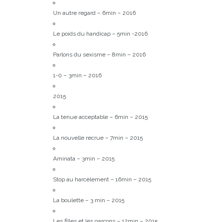
Un autre regard – 6min – 2016
Le poids du handicap – 5min -2016
Parlons du sexisme – 8min – 2016
1-0 – 3min – 2016
2015
La tenue acceptable – 6min – 2015
La nouvelle recrue – 7min – 2015
Aminata – 3min – 2015
Stop au harcèlement – 16min – 2015
La boulette – 3 min – 2015
Les filles et les garçons – 12min – 2015