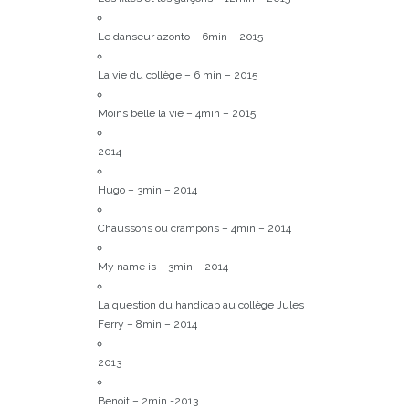
Le danseur azonto – 6min – 2015
La vie du collège – 6 min – 2015
Moins belle la vie – 4min – 2015
2014
Hugo – 3min – 2014
Chaussons ou crampons – 4min – 2014
My name is – 3min – 2014
La question du handicap au collège Jules
Ferry – 8min – 2014
2013
Benoit – 2min -2013