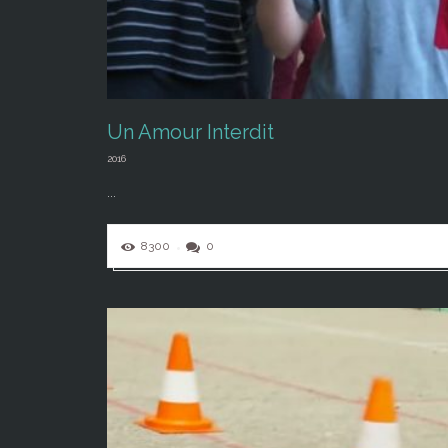
Un Amour Interdit
2016
...
8300
0