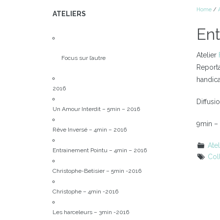
Home
/
ATELIERS
Ent
Atelier
Focus sur l’autre
Reporta
handica
2016
Diffusi
Un Amour Interdit – 5min – 2016
9min –
Rêve Inversé – 4min – 2016
Atel
Entrainement Pointu – 4min – 2016
Col
Christophe-Betisier – 5min -2016
Christophe – 4min -2016
Les harceleurs – 3min -2016