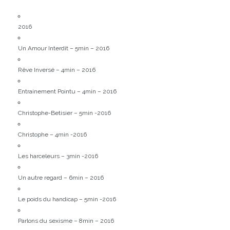
2016
Un Amour Interdit – 5min – 2016
Rêve Inversé – 4min – 2016
Entrainement Pointu – 4min – 2016
Christophe-Betisier – 5min -2016
Christophe – 4min -2016
Les harceleurs – 3min -2016
Un autre regard – 6min – 2016
Le poids du handicap – 5min -2016
Parlons du sexisme – 8min – 2016