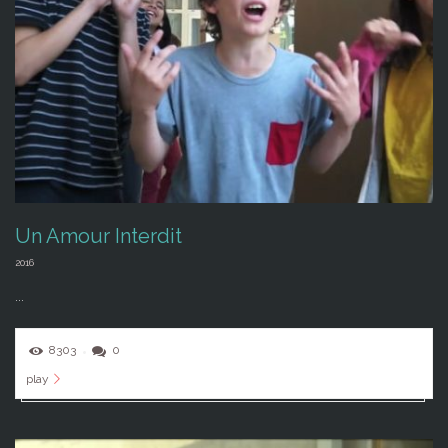
Un Amour Interdit
2016
...
8303
0
play