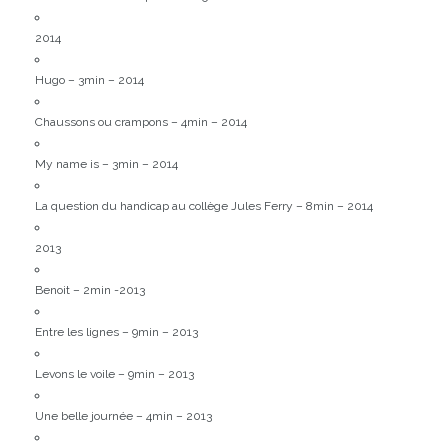
2014
Hugo – 3min – 2014
Chaussons ou crampons – 4min – 2014
My name is – 3min – 2014
La question du handicap au collège Jules Ferry – 8min – 2014
2013
Benoit – 2min -2013
Entre les lignes – 9min – 2013
Levons le voile – 9min – 2013
Une belle journée – 4min – 2013