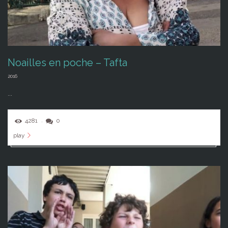
Noailles en poche – Tafta
2016
...
4281
0
play