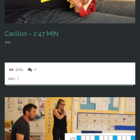
Carillon – 2’47 MIN
2021
...
3164
0
play