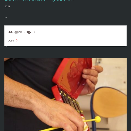
2021
...
4926
0
play