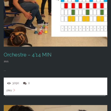
Orchestre – 4’14 MIN
2021
...
3090
0
play