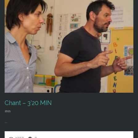
Chant – 3’20 MIN
2021
...
3207
0