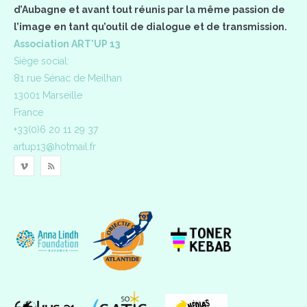
d’Aubagne et avant tout réunis par la même passion de
l’image en tant qu’outil de dialogue et de transmission.
Association ART'UP 13
Siège social:
81 rue Sénac de Meilhan
13001 Marseille
France
+33(0)6 20 11 29 37
artup13@hotmail.fr