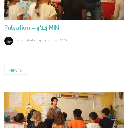
Pulsation – 4’14 MIN
by
annabellartup
added
2021
...
VIEW