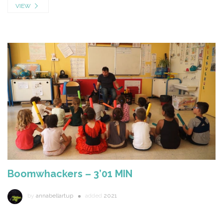
VIEW
Boomwhackers – 3’01 MIN
by
annabellartup
added
2021
...