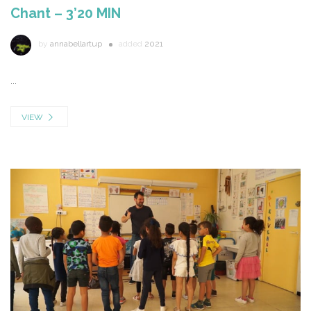
Chant – 3’20 MIN
by
annabellartup
added
2021
...
VIEW