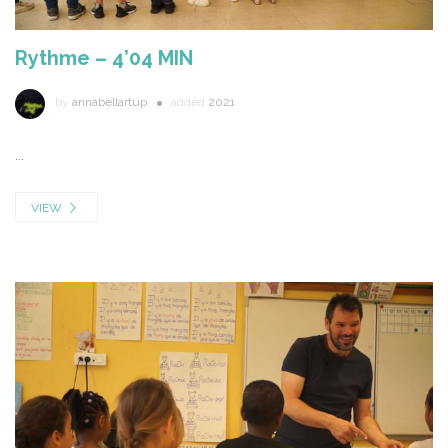
Rythme – 4’04 MIN
by
annabellartup
added
2021
...
VIEW