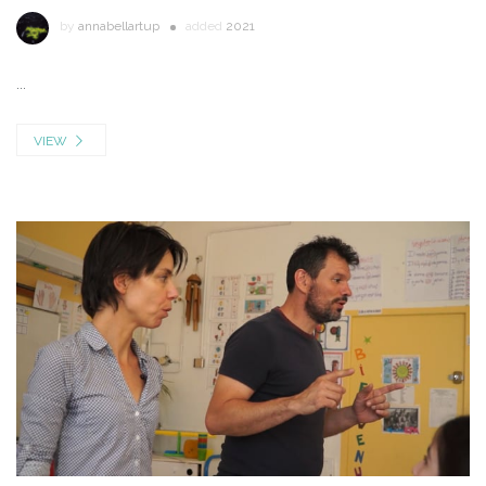
by
annabellartup
added
2021
...
VIEW