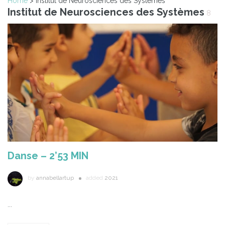
Home
> Institut de Neurosciences des Systèmes
Institut de Neurosciences des Systèmes
8
Danse – 2’53 MIN
by
annabellartup
added
2021
...