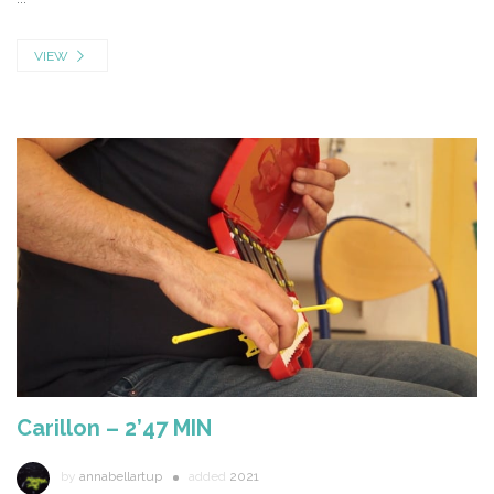
VIEW
Carillon – 2’47 MIN
by
annabellartup
added
2021