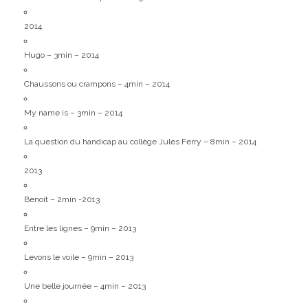
2014
Hugo – 3min – 2014
Chaussons ou crampons – 4min – 2014
My name is – 3min – 2014
La question du handicap au collège Jules Ferry – 8min – 2014
2013
Benoit – 2min -2013
Entre les lignes – 9min – 2013
Levons le voile – 9min – 2013
Une belle journée – 4min – 2013