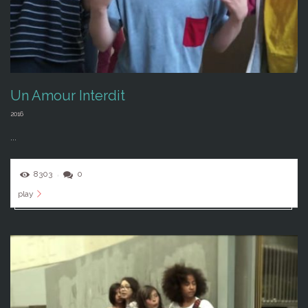
Un Amour Interdit
2016
...
8303
0
play