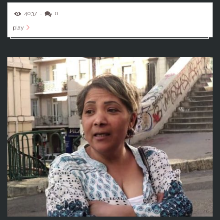
4037
0
play