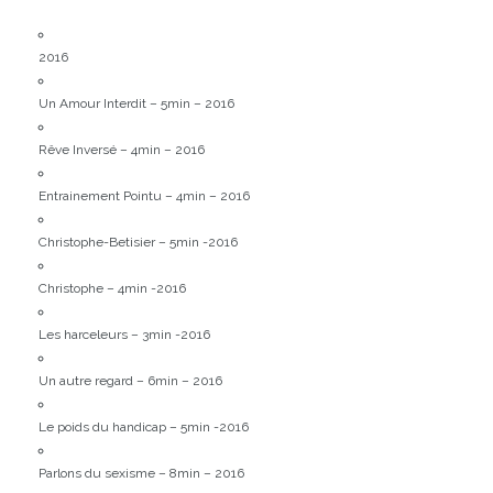
2016
Un Amour Interdit – 5min – 2016
Rêve Inversé – 4min – 2016
Entrainement Pointu – 4min – 2016
Christophe-Betisier – 5min -2016
Christophe – 4min -2016
Les harceleurs – 3min -2016
Un autre regard – 6min – 2016
Le poids du handicap – 5min -2016
Parlons du sexisme – 8min – 2016