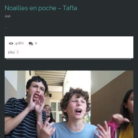
Noailles en poche – Tafta
2016
...
4280
0
play