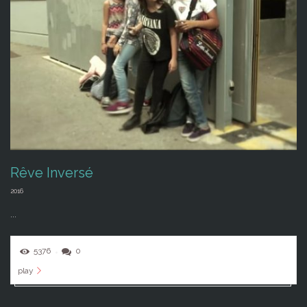
Rêve Inversé
2016
...
5376
0
play