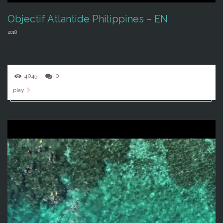
Objectif Atlantide Philippines – EN
2018
...
4045
0
play