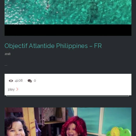
Objectif Atlantide Philippines – FR
2018
...
4108
0
play