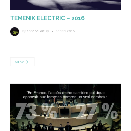
TEMENIK ELECTRIC – 2016
by
annabellartup
added
2016
...
VIEW