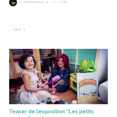
by
annabellartup
added
2018
...
VIEW
Teaser de l’exposition “Les petits