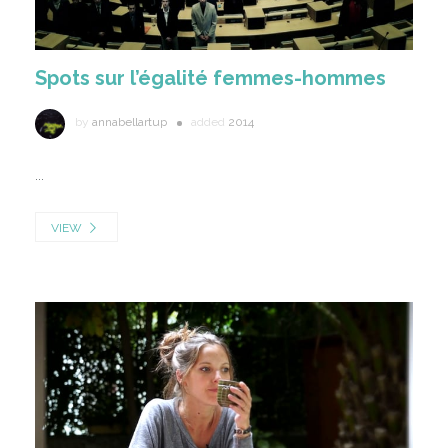
Spots sur l’égalité femmes-hommes
by
annabellartup
added
2014
...
VIEW