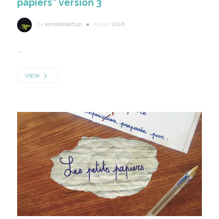
papiers” version 3
by
annabellartup
added
2016
...
VIEW