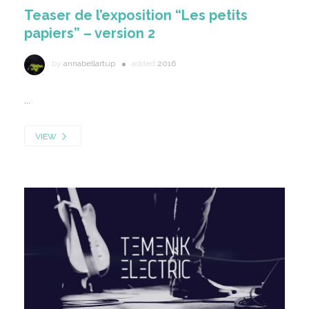
Teaser de l’exposition “Les petits
papiers” – version 2
by
annabellartup
added
2016
...
VIEW