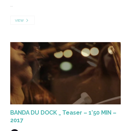
...
VIEW
BANDA DU DOCK _ Teaser – 1’50 MIN –
2017