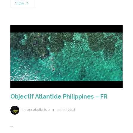
VIEW
Objectif Atlantide Philippines – FR
by
annabellartup
added
2018
...