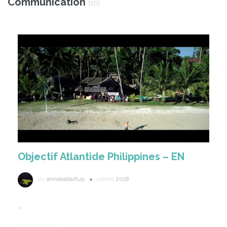
Communication
(10)
Objectif Atlantide Philippines – EN
by
annabellartup
added
2018
...