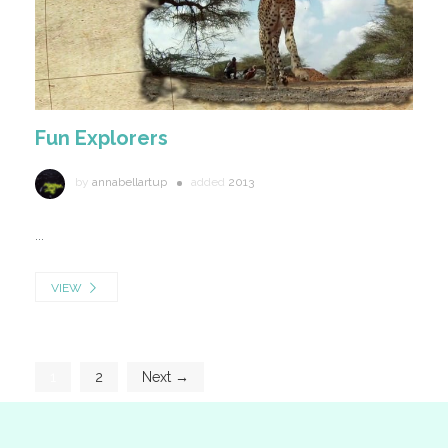
Fun Explorers
by
annabellartup
added
2013
...
VIEW
1
2
Next →