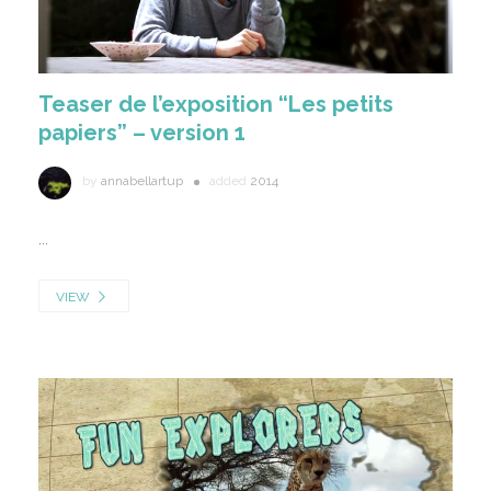
Teaser de l’exposition “Les petits
papiers” – version 1
by
annabellartup
added
2014
...
VIEW