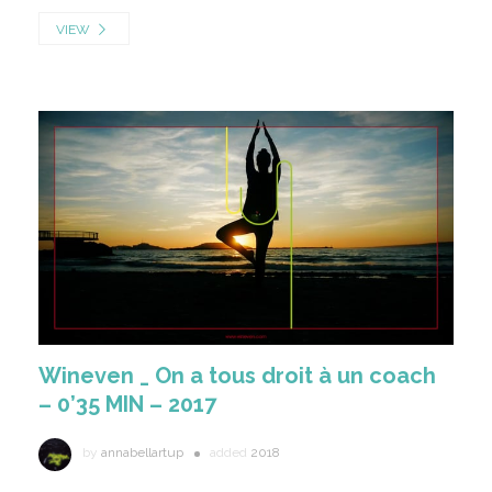
VIEW
Wineven _ On a tous droit à un coach
– 0’35 MIN – 2017
by
annabellartup
added
2018