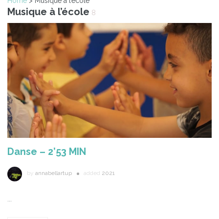
Home
> Musique à l’école
Musique à l’école
8
Danse – 2’53 MIN
by
annabellartup
added
2021
...