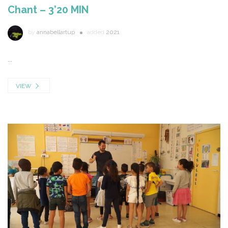
Chant – 3’20 MIN
by
annabellartup
added
2021
...
VIEW