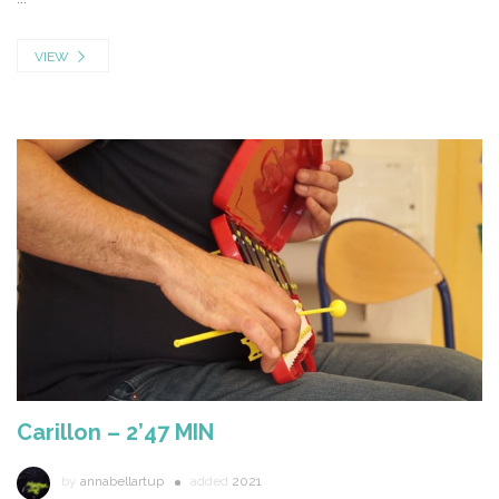
VIEW
Carillon – 2’47 MIN
by
annabellartup
added
2021