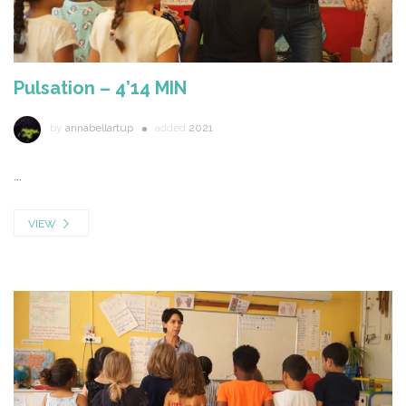
Pulsation – 4’14 MIN
by
annabellartup
added
2021
...
VIEW