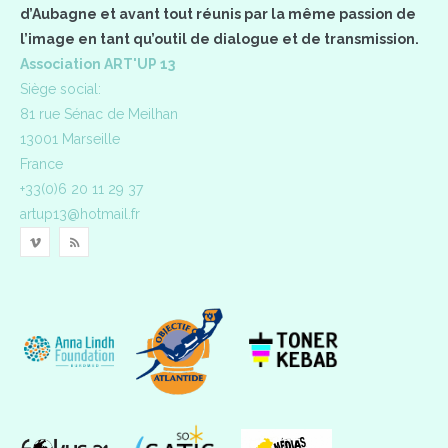
d’Aubagne et avant tout réunis par la même passion de
l’image en tant qu’outil de dialogue et de transmission.
Association ART'UP 13
Siège social:
81 rue Sénac de Meilhan
13001 Marseille
France
+33(0)6 20 11 29 37
artup13@hotmail.fr