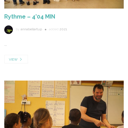
Rythme – 4’04 MIN
by
annabellartup
added
2021
...
VIEW