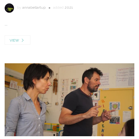
by
annabellartup
added
2021
...
VIEW