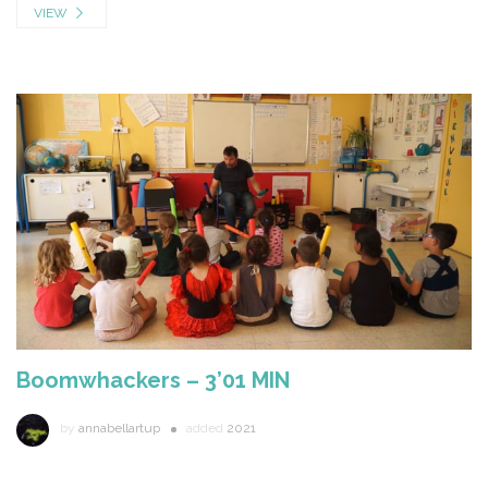
VIEW
Boomwhackers – 3’01 MIN
by
annabellartup
added
2021
...