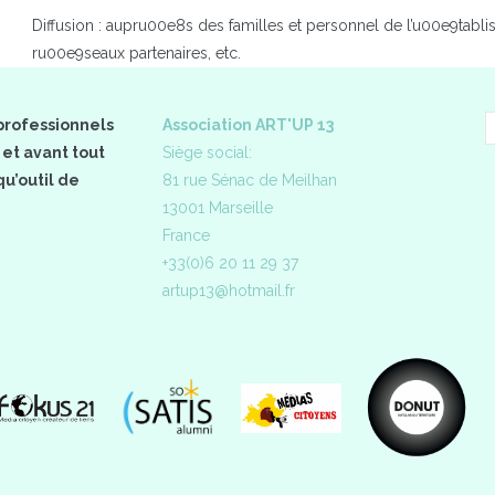
Diffusion : aupru00e8s des familles et personnel de l’u00e9tabl
ru00e9seaux partenaires, etc.
professionnels
Association ART'UP 13
 et avant tout
Siège social:
u’outil de
81 rue Sénac de Meilhan
13001 Marseille
France
+33(0)6 20 11 29 37
artup13@hotmail.fr