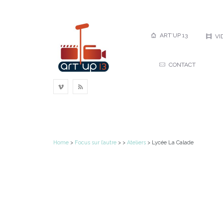
Art’up 13
Vidéos
ART’UP 13
VI
CONTACT
Home
>
Focus sur l’autre
> >
Ateliers
> Lycée La Calade