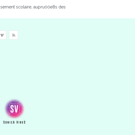
issement scolaire, aupru00e8s des