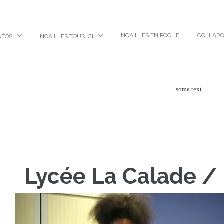
Noailles en poche
Collaborations
Noailles Tous ici
NOAILLES EN POCHE
COLLABO
DÉOS
NOAILLES TOUS ICI
Lycée La Calade / 