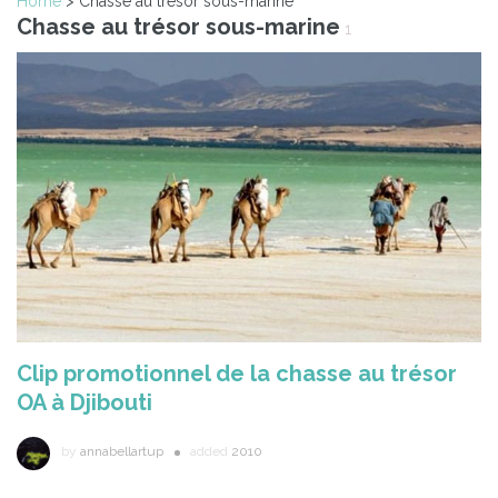
Home
> Chasse au trésor sous-marine
Chasse au trésor sous-marine
1
Clip promotionnel de la chasse au trésor
OA à Djibouti
by
annabellartup
added
2010