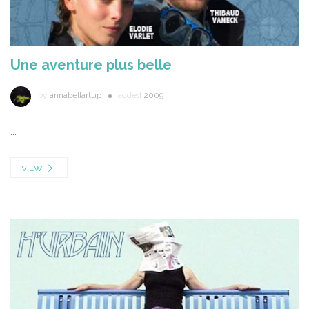
Une aventure plus belle
by
annabellartup
added
2009
...
VIEW