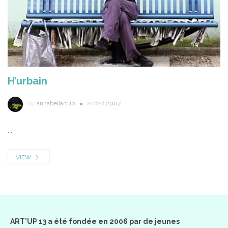
H’urbain
by
annabellartup
added
2007
...
VIEW
ART’UP 13 a été fondée en 2006 par de jeunes