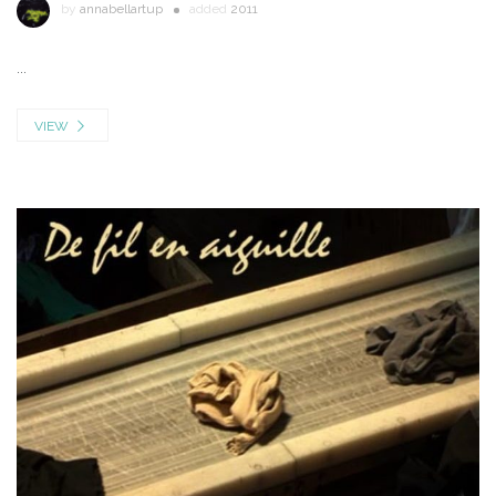
by
annabellartup
added
2011
...
VIEW