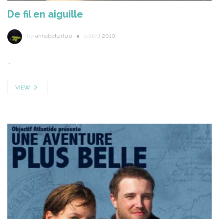
De fil en aiguille
by
annabellartup
added
2010
...
VIEW