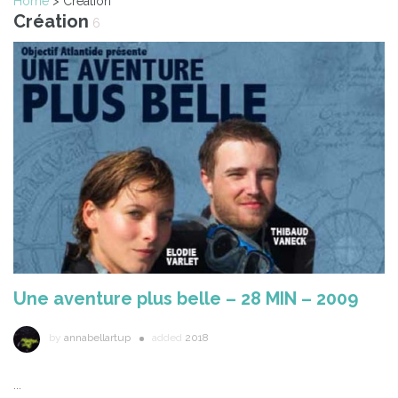
Home
> Création
Création
6
Une aventure plus belle – 28 MIN – 2009
by
annabellartup
added
2018
...