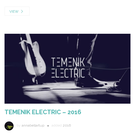
VIEW
TEMENIK ELECTRIC – 2016
by
annabellartup
added
2016