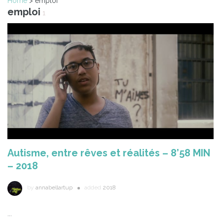
Home
> emploi
emploi
1
Autisme, entre rêves et réalités – 8’58 MIN
– 2018
by
annabellartup
added
2018
...