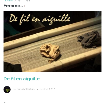
Home
> Femmes
Femmes
1
De fil en aiguille
by
annabellartup
added
2010
...