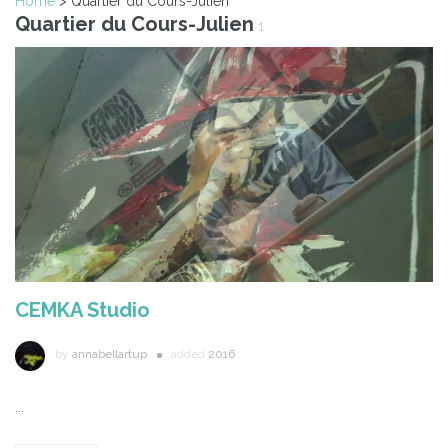
Home
> Quartier du Cours-Julien
Quartier du Cours-Julien
1
CEMKA Studio
by
annabellartup
added
2016
...