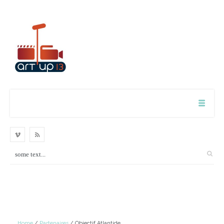
Home
/
Partenaires
/ Objectif Atlantide