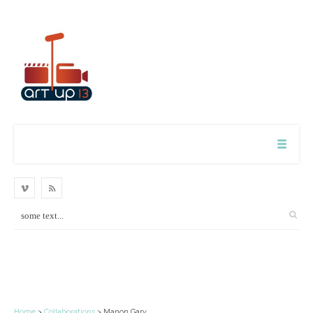
Home
>
Collaborations
> Manon Gary